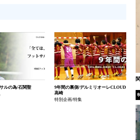
関
サルの為/石関聖
9年間の裏側/デルミリオーレCLOUD
高崎
集
特別企画/特集