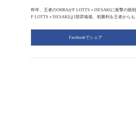
昨年、王者のOHRAがF LOTTS＋ISESAKIに衝撃の敗
F LOTTS＋ISESAKIは1部昇格後、初勝利を王者から
Facebookでシェア