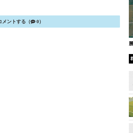
コメントする（
0）
勝