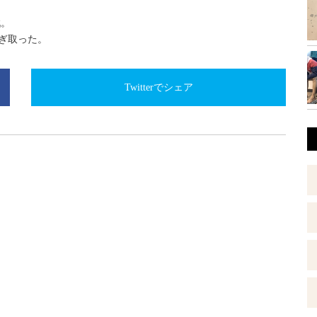
戦。
もぎ取った。
Twitterでシェア