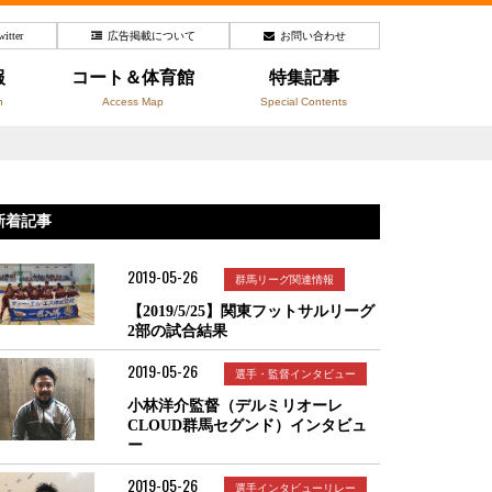
witter
広告掲載について
お問い合わせ
報
コート＆体育館
特集記事
n
Access Map
Special Contents
新着記事
2019-05-26
群馬リーグ関連情報
【2019/5/25】関東フットサルリーグ
2部の試合結果
2019-05-26
選手・監督インタビュー
小林洋介監督（デルミリオーレ
CLOUD群馬セグンド）インタビュ
ー
2019-05-26
選手インタビューリレー