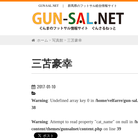
GUN-SAL.NET ｜ 群馬県のフットサル総合情報サイト
ホーム
>
写真館
>
三苫豪幸
三苫豪幸
2017-01-10
Warning
: Undefined array key 0 in
/home/velfarre/gun-sa
38
Warning
: Attempt to read property "cat_name" on null in
/h
content/themes/gunsalnet/content.php
on line
39