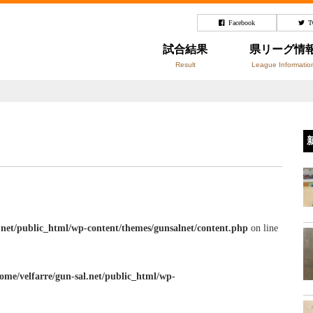
Facebook
T
試合結果
県リーグ情
Result
League Informatio
l.net/public_html/wp-content/themes/gunsalnet/content.php
on line
ome/velfarre/gun-sal.net/public_html/wp-