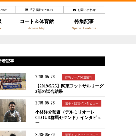
witter
広告掲載について
お問い合わせ
報
コート＆体育館
特集記事
n
Access Map
Special Contents
新着記事
2019-05-26
群馬リーグ関連情報
【2019/5/25】関東フットサルリーグ
2部の試合結果
2019-05-26
選手・監督インタビュー
小林洋介監督（デルミリオーレ
CLOUD群馬セグンド）インタビュ
ー
2019-05-26
選手インタビューリレー