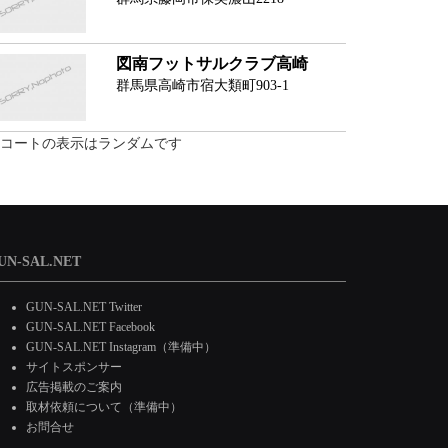
図南フットサルクラブ高崎
群馬県高崎市宿大類町903-1
コートの表示はランダムです
UN-SAL.NET
GUN-SAL.NET Twitter
GUN-SAL.NET Facebook
GUN-SAL.NET Instagram（準備中）
サイトスポンサー
広告掲載のご案内
取材依頼について（準備中）
お問合せ