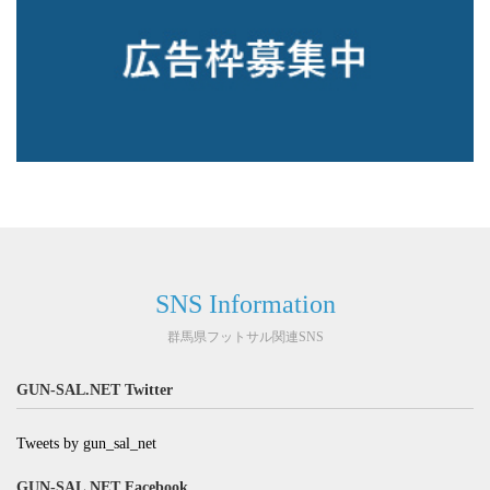
SNS Information
群馬県フットサル関連SNS
GUN-SAL.NET Twitter
Tweets by gun_sal_net
GUN-SAL.NET Facebook