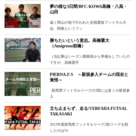
夢の様な3日間/BFC-KOWA高橋・八高・
山田
遠く岡山の地で行われた全国選抜フットサル大
会。関東というフッ
勝ちたいという意志。高橋重大
（Amigresso前橋）
（当記事はシーズン開幕前から準備をしていたの
ですが、高橋選手
PIERNA.F.S ～新規参入チームの現在と
覚悟～
群馬県フットサルリーグの3部には多くの新規参
入
立ち止まらず、走る/VERFADA FUTSAL
TAKASAKI
2012年度群馬県フットサルリーグ2部リーグを制
したのはVe