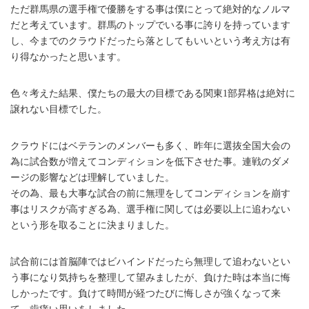
ただ群馬県の選手権で優勝をする事は僕にとって絶対的なノルマ
だと考えています。群馬のトップでいる事に誇りを持っています
し、今までのクラウドだったら落としてもいいという考え方は有
り得なかったと思います。
色々考えた結果、僕たちの最大の目標である関東1部昇格は絶対に
譲れない目標でした。
クラウドにはベテランのメンバーも多く、昨年に選抜全国大会の
為に試合数が増えてコンディションを低下させた事。連戦のダメ
ージの影響などは理解していました。
その為、最も大事な試合の前に無理をしてコンディションを崩す
事はリスクが高すぎる為、選手権に関しては必要以上に追わない
という形を取ることに決まりました。
試合前には首脳陣ではビハインドだったら無理して追わないとい
う事になり気持ちを整理して望みましたが、負けた時は本当に悔
しかったです。負けて時間が経つたびに悔しさが強くなって来