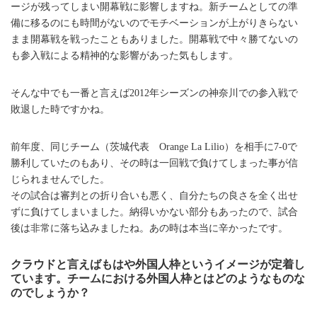
ージが残ってしまい開幕戦に影響しますね。新チームとしての準
備に移るのにも時間がないのでモチベーションが上がりきらない
まま開幕戦を戦ったこともありました。開幕戦で中々勝てないの
も参入戦による精神的な影響があった気もします。
そんな中でも一番と言えば2012年シーズンの神奈川での参入戦で
敗退した時ですかね。
前年度、同じチーム（茨城代表 Orange La Lilio）を相手に7-0で
勝利していたのもあり、その時は一回戦で負けてしまった事が信
じられませんでした。
その試合は審判との折り合いも悪く、自分たちの良さを全く出せ
ずに負けてしまいました。納得いかない部分もあったので、試合
後は非常に落ち込みましたね。あの時は本当に辛かったです。
クラウドと言えばもはや外国人枠というイメージが定着し
ています。チームにおける外国人枠とはどのようなものな
のでしょうか？