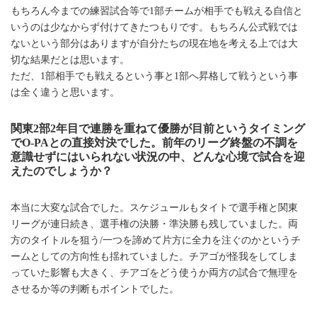
もちろん今までの練習試合等で1部チームが相手でも戦える自信と
いうのは少なからず付けてきたつもりです。もちろん公式戦では
ないという部分はありますが自分たちの現在地を考える上では大
切な結果だとは思います。
ただ、1部相手でも戦えるという事と1部へ昇格して戦うという事
は全く違うと思います。
関東2部2年目で連勝を重ねて優勝が目前というタイミング
でO-PAとの直接対決でした。前年のリーグ終盤の不調を
意識せずにはいられない状況の中、どんな心境で試合を迎
えたのでしょうか？
本当に大変な試合でした。スケジュールもタイトで選手権と関東
リーグが連日続き、選手権の決勝・準決勝も残していました。両
方のタイトルを狙う/一つを諦めて片方に全力を注ぐのかというチ
ームとしての方向性も揺れていました。チアゴが怪我をしてしま
っていた影響も大きく、チアゴをどう使うか両方の試合で無理を
させるか等の判断もポイントでした。