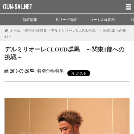
GUN-SAL.NET
新着情報
県リーグ情報
コート＆体育館
ホーム
>
特別企画/特集
>
デルミリオーレCLOUD群馬 ～関東1部への挑
戦～
デルミリオーレCLOUD群馬 ～関東1部への
挑戦～
2016-05-26
特別企画/特集